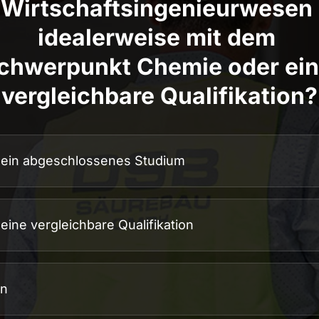
Wirtschaftsingenieurwesen 
idealerweise mit dem 
chwerpunkt Chemie oder ein
vergleichbare Qualifikation?
ählen
tfeld.
 ein abgeschlossenes Studium
 eine vergleichbare Qualifikation
in