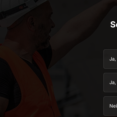
S
Ausw
Pflich
Ja,
Ja,
Ne